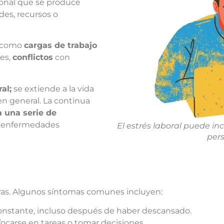
cional que se produce
des, recursos o
s como
cargas de trabajo
les,
conflictos
con
al;
se extiende a la vida
 en general. La continua
 una serie de
o, enfermedades
El estrés laboral puede in
per
eras. Algunos síntomas comunes incluyen:
onstante, incluso después de haber descansado.
focarse en tareas o tomar decisiones.