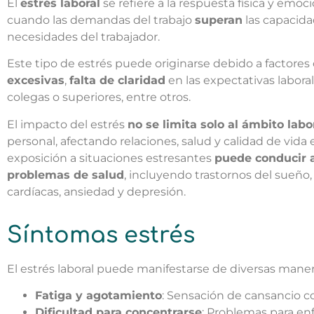
El
estrés laboral
se refiere a la respuesta física y emo
cuando las demandas del trabajo
superan
las capacida
necesidades del trabajador.
Este tipo de estrés puede originarse debido a factore
excesivas
,
falta de claridad
en las expectativas labora
colegas o superiores, entre otros.
El impacto del estrés
no se limita solo al ámbito labor
personal, afectando relaciones, salud y calidad de vida
exposición a situaciones estresantes
puede conducir a
problemas de salud
, incluyendo trastornos del sueñ
cardíacas, ansiedad y depresión.
Síntomas estrés
El estrés laboral puede manifestarse de diversas man
Fatiga y agotamiento
: Sensación de cansancio c
Dificultad para concentrarse
: Problemas para en