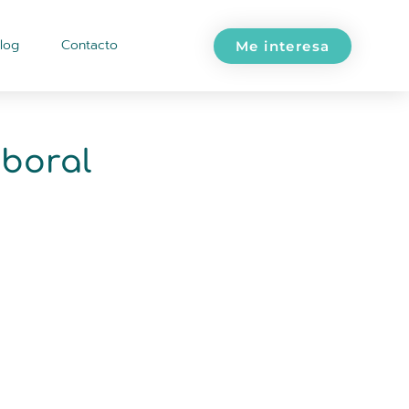
log
Contacto
Me interesa
aboral