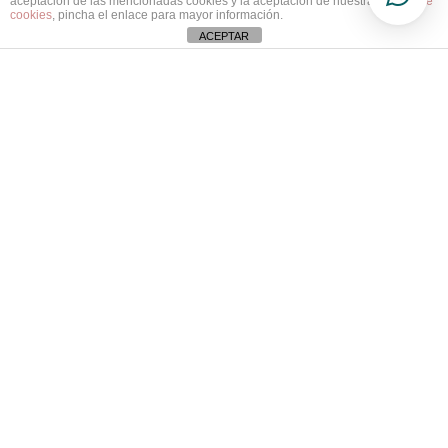
aceptación de las mencionadas cookies y la aceptación de nuestra
política de
Política de privacidad
cookies
, pincha el enlace para mayor información.
Contacto
ACEPTAR
Política de cookies
Sesión GRATIS
Inscríbete a la newsletter
Acepto la
Política de Privacidad.
Suscríbete
© 2024 TODOS LOS DERECHOS RESERVADOS
HECHO CON AMOR ❤